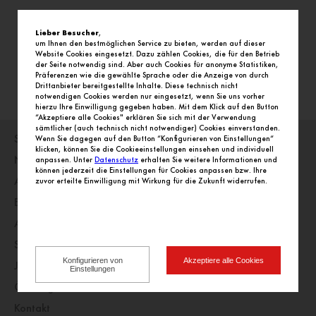
Lieber Besucher
,
um Ihnen den bestmöglichen Service zu bieten, werden auf dieser
Website Cookies eingesetzt. Dazu zählen Cookies, die für den Betrieb
der Seite notwendig sind. Aber auch Cookies für anonyme Statistiken,
Präferenzen wie die gewählte Sprache oder die Anzeige von durch
Drittanbieter bereitgestellte Inhalte. Diese technisch nicht
notwendigen Cookies werden nur eingesetzt, wenn Sie uns vorher
hierzu Ihre Einwilligung gegeben haben. Mit dem Klick auf den Button
“Akzeptiere alle Cookies" erklären Sie sich mit der Verwendung
sämtlicher (auch technisch nicht notwendiger) Cookies einverstanden.
Startseite
Wenn Sie dagegen auf den Button “Konfigurieren von Einstellungen“
klicken, können Sie die Cookieeinstellungen einsehen und individuell
Nachrichten
anpassen. Unter
Datenschutz
erhalten Sie weitere Informationen und
können jederzeit die Einstellungen für Cookies anpassen bzw. Ihre
Angebote
zuvor erteilte Einwilligung mit Wirkung für die Zukunft widerrufen.
Einkaufswelt
Alle Geschäfte alphabetisch
Service
Konfigurieren von
Akzeptiere alle Cookies
Jobs
Einstellungen
Öffnungszeiten
Kontakt