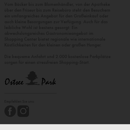
Vom Bäcker bis zum Blumenhändler, von der Apotheke
über den Friseur bis zum Reisebüro steht den Besuchern
ein umfangreiches Angebot für den Großeinkauf oder
auch kleine Besorgungen zur Verfügung. Auch für das
leibliche Wohl ist bestens gesorgt: Ein
abwechslungsreiches Gastronomieangebot im
Shopping Center bietet regionale wie internationale
Köstlichkeiten für den kleinen oder großen Hunger.
Die bequeme Anfahrt und 2.000 kostenlose Parkplätze
sorgen für einen stressfreien Shopping-Start.
Empfehlen Sie uns: