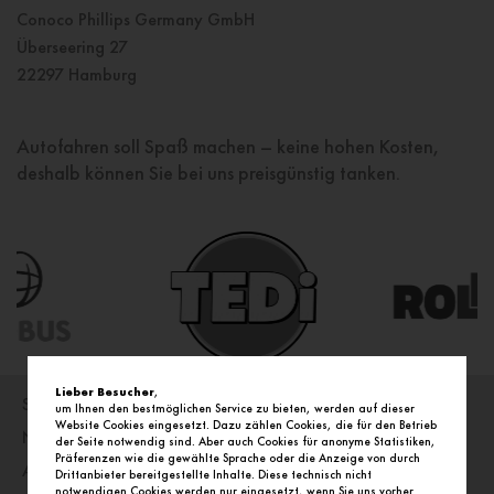
Conoco Phillips Germany GmbH
Überseering 27
22297 Hamburg
Autofahren soll Spaß machen – keine hohen Kosten,
deshalb können Sie bei uns preisgünstig tanken.
Lieber Besucher
,
Startseite
um Ihnen den bestmöglichen Service zu bieten, werden auf dieser
Website Cookies eingesetzt. Dazu zählen Cookies, die für den Betrieb
Nachrichten
der Seite notwendig sind. Aber auch Cookies für anonyme Statistiken,
Präferenzen wie die gewählte Sprache oder die Anzeige von durch
Angebote
Drittanbieter bereitgestellte Inhalte. Diese technisch nicht
notwendigen Cookies werden nur eingesetzt, wenn Sie uns vorher