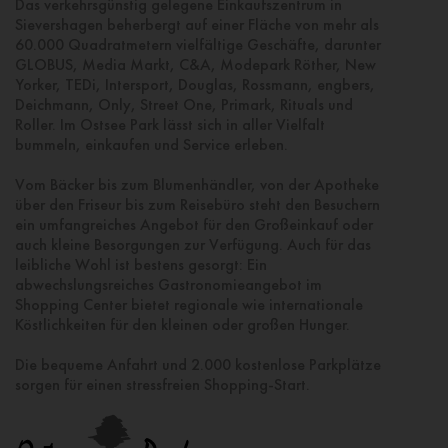
Das verkehrsgünstig gelegene Einkaufszentrum in
Sievershagen beherbergt auf einer Fläche von mehr als
60.000 Quadratmetern vielfältige Geschäfte, darunter
GLOBUS, Media Markt, C&A, Modepark Röther, New
Yorker, TEDi, Intersport, Douglas, Rossmann, engbers,
Deichmann, Only, Street One, Primark, Rituals und
Roller. Im Ostsee Park lässt sich in aller Vielfalt
bummeln, einkaufen und Service erleben.
Vom Bäcker bis zum Blumenhändler, von der Apotheke
über den Friseur bis zum Reisebüro steht den Besuchern
ein umfangreiches Angebot für den Großeinkauf oder
auch kleine Besorgungen zur Verfügung. Auch für das
leibliche Wohl ist bestens gesorgt: Ein
abwechslungsreiches Gastronomieangebot im
Shopping Center bietet regionale wie internationale
Köstlichkeiten für den kleinen oder großen Hunger.
Die bequeme Anfahrt und 2.000 kostenlose Parkplätze
sorgen für einen stressfreien Shopping-Start.