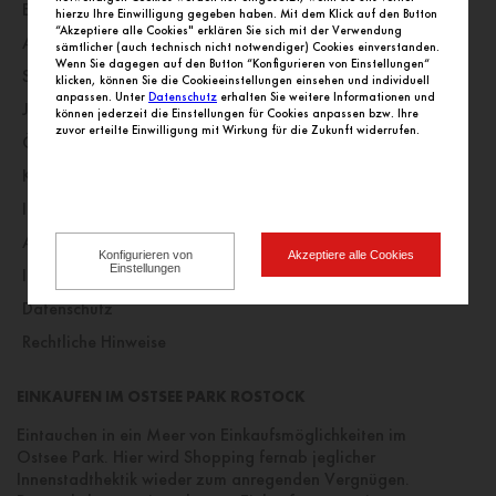
Einkaufswelt
hierzu Ihre Einwilligung gegeben haben. Mit dem Klick auf den Button
“Akzeptiere alle Cookies" erklären Sie sich mit der Verwendung
Alle Geschäfte alphabetisch
sämtlicher (auch technisch nicht notwendiger) Cookies einverstanden.
Wenn Sie dagegen auf den Button “Konfigurieren von Einstellungen“
Service
klicken, können Sie die Cookieeinstellungen einsehen und individuell
anpassen. Unter
Datenschutz
erhalten Sie weitere Informationen und
Jobs
können jederzeit die Einstellungen für Cookies anpassen bzw. Ihre
zuvor erteilte Einwilligung mit Wirkung für die Zukunft widerrufen.
Öffnungszeiten
Kontakt
Impressionen
Anfahrt
Konfigurieren von
Akzeptiere alle Cookies
Einstellungen
Impressum
Datenschutz
Rechtliche Hinweise
EINKAUFEN IM OSTSEE PARK ROSTOCK
Eintauchen in ein Meer von Einkaufsmöglichkeiten im
Ostsee Park. Hier wird Shopping fernab jeglicher
Innenstadthektik wieder zum anregenden Vergnügen.